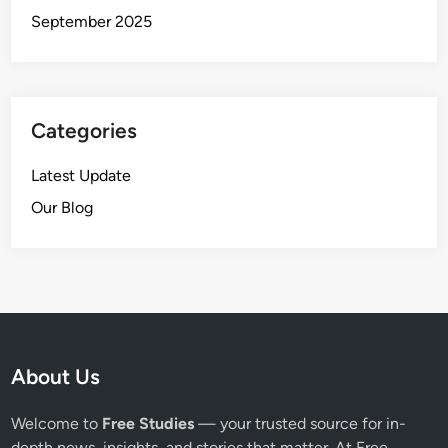
September 2025
Categories
Latest Update
Our Blog
About Us
Welcome to
Free Studies
— your trusted source for in-
depth news, insights, and stories that matter. At Free