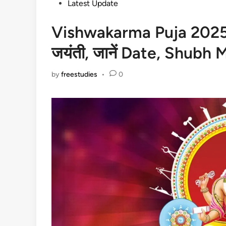
Posted
Latest Update
in
Vishwakarma Puja 2025: इस
जयंती, जानें Date, Shubh
by
freestudies
•
0